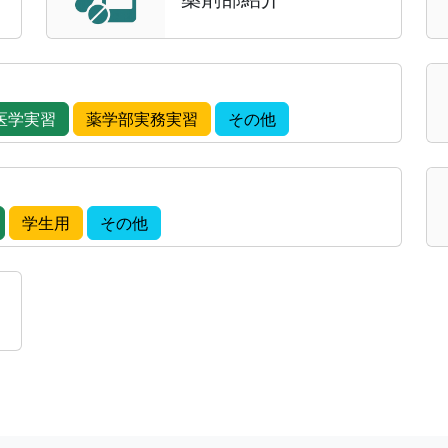
2026.3.12
研修情
教育研修関連情報
を
報
1
2026.2.25
採用情
薬剤部見学会情報
を
医学実習
薬学部実務実習
その他
報
2026.1.16
薬剤師
薬剤師募集情報
を更
募集
学生用
その他
2026.1.5
業績等
Cancer Chemothe
ました
2025.12.5
業績等
BMC Cancer に論
2025.11.28
全般
Web Site
をリニュー
2025.11.24
業績等
American Journal
れました
2025.11.8
業績等
Journal of Pharmac