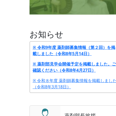
お知らせ
※ 令和9年度 薬剤師募集情報（第２回）を掲
載しました（令和8年5月14日）
※ 薬剤部見学会開催予定を掲載しました。ご
確認ください（令和8年4月27日）
※ 令和８年度 薬剤師募集情報を掲載しまし
（令和8年3月18日）
※ 令和９年度 薬剤師募集情報を掲載しまし
（令和8年3月12日）
※ 令和7年度 連携充実加算に関連する研修会
薬剤部長挨拶