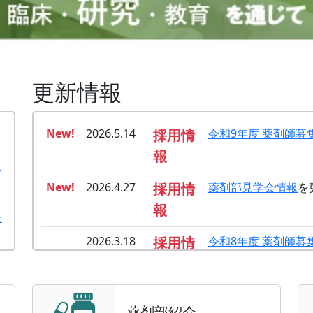
更新情報
New!
2026.5.14
採用情
令和9年度 薬剤師募
報
New!
2026.4.27
採用情
薬剤部見学会情報
を
報
た
2026.3.18
採用情
令和8年度 薬剤師募
た
報
2026.3.12
採用情
令和9年度 薬剤師募
薬剤部紹介
報